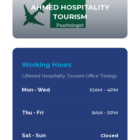
AHMED HOSPITALITY
TOURISM
Psuchologist
Working Hours
LAhmed Hospitality Tourism Office Timings
Mon - Wed
10AM - 4PM
Thu - Fri
9AM - 5PM
Sat - Sun
Closed