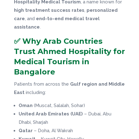
Hospitality Medical Tourism
, a name known for
high treatment success rates
,
personalized
care
, and
end-to-end medical travel
assistance
.
✅ Why Arab Countries
Trust Ahmed Hospitality for
Medical Tourism in
Bangalore
Patients from across the
Gulf region and Middle
East
including:
Oman
(Muscat, Salalah, Sohar)
United Arab Emirates (UAE)
– Dubai, Abu
Dhabi, Sharjah
Qatar
– Doha, Al Wakrah
Kuwait
– Kuwait City, Hawally