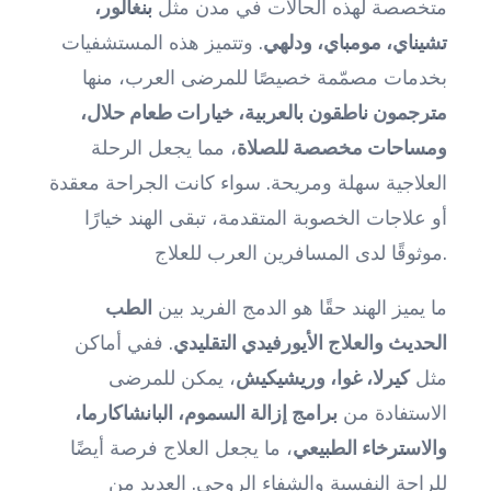
متخصصة لهذه الحالات في مدن مثل
بنغالور،
تشيناي، مومباي، ودلهي
. وتتميز هذه المستشفيات
بخدمات مصمّمة خصيصًا للمرضى العرب، منها
مترجمون ناطقون بالعربية، خيارات طعام حلال،
ومساحات مخصصة للصلاة
، مما يجعل الرحلة
العلاجية سهلة ومريحة. سواء كانت الجراحة معقدة
أو علاجات الخصوبة المتقدمة، تبقى الهند خيارًا
موثوقًا لدى المسافرين العرب للعلاج.
ما يميز الهند حقًا هو الدمج الفريد بين
الطب
الحديث والعلاج الأيورفيدي التقليدي
. ففي أماكن
مثل
كيرلا، غوا، وريشيكيش
، يمكن للمرضى
الاستفادة من
برامج إزالة السموم، البانشاكارما،
والاسترخاء الطبيعي
، ما يجعل العلاج فرصة أيضًا
للراحة النفسية والشفاء الروحي. العديد من