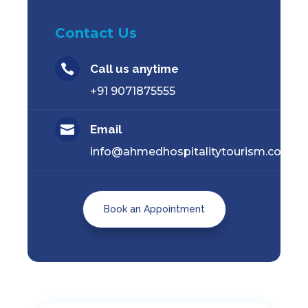
Contact Us

Call us anytime
+91 9071875555

Email
info@ahmedhospitalitytourism.com
Book an Appointment