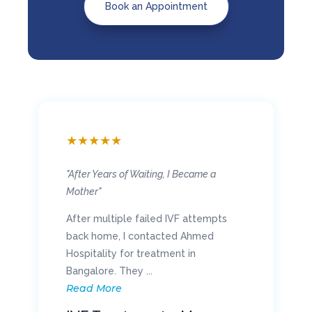
Book an Appointment
★
★
★
★
★
"Walking Again Without Pain"
My chronic knee pain made everyday
life difficult, and surgery in Oman was
too expensive. I opted for knee
replacement ...
Read More
Knee Replacement – Mr.