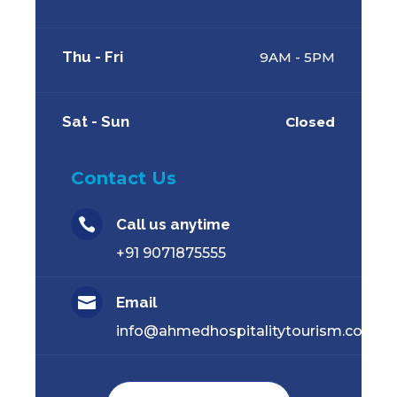
Thu - Fri
9AM - 5PM
Sat - Sun
Closed
Contact Us

Call us anytime
+91 9071875555

Email
info@ahmedhospitalitytourism.com