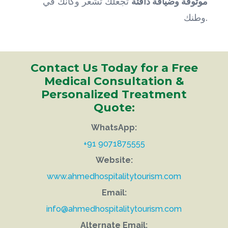
موثوقة وضيافة دافئة
تجعلك تشعر وكأنك في
وطنك.
Contact Us Today for a Free
Medical Consultation &
Personalized Treatment
Quote:
WhatsApp:
+91 9071875555
Website:
www.ahmedhospitalitytourism.com
Email:
info@ahmedhospitalitytourism.com
Alternate Email: