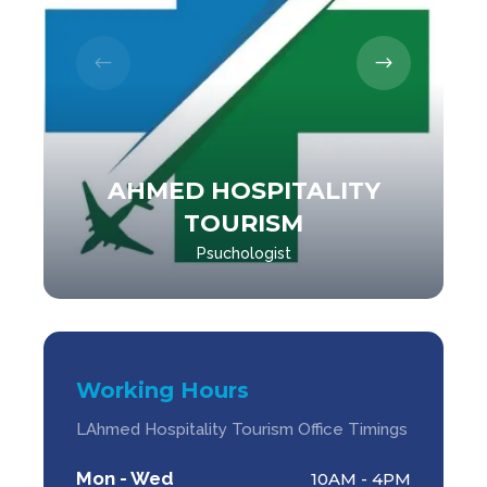
AHMED HOSPITALITY
TOURISM
Psuchologist
Working Hours
LAhmed Hospitality Tourism Office Timings
Mon - Wed
10AM - 4PM