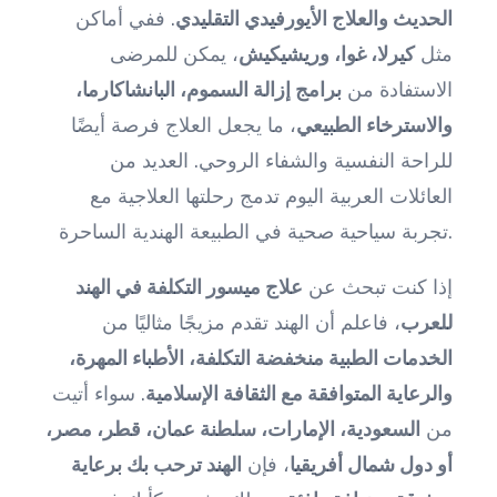
الحديث والعلاج الأيورفيدي التقليدي
. ففي أماكن
مثل
كيرلا، غوا، وريشيكيش
، يمكن للمرضى
الاستفادة من
برامج إزالة السموم، البانشاكارما،
والاسترخاء الطبيعي
، ما يجعل العلاج فرصة أيضًا
للراحة النفسية والشفاء الروحي. العديد من
العائلات العربية اليوم تدمج رحلتها العلاجية مع
تجربة سياحية صحية في الطبيعة الهندية الساحرة.
إذا كنت تبحث عن
علاج ميسور التكلفة في الهند
للعرب
، فاعلم أن الهند تقدم مزيجًا مثاليًا من
الخدمات الطبية منخفضة التكلفة، الأطباء المهرة،
والرعاية المتوافقة مع الثقافة الإسلامية
. سواء أتيت
من
السعودية، الإمارات، سلطنة عمان، قطر، مصر،
أو دول شمال أفريقيا
، فإن
الهند ترحب بك برعاية