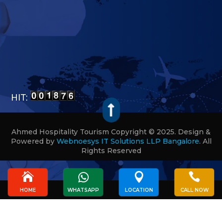
HIT:

Ahmed Hospitality Tourism Copyright © 2025. Design &
Powered by
Webnoesys IT Solutions LLP Bangalore
.
All
Rights Reserved




HOME
WHATSAPP
LOCATION
CALL NOW