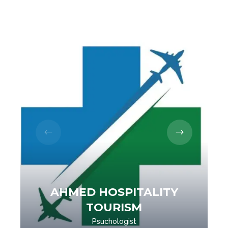
AHMED HOSPITALITY
TOURISM
Psuchologist