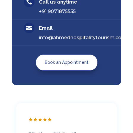

Call us anytime
+91 9071875555

Email
info@ahmedhospitalitytourism.com
Book an Appointment
★
★
★
★
★