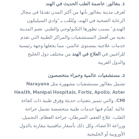
1. بنغالور: عاصمة الطب الحديث في الهند
تُعرف مدينة بنغالور بأنها من أكثر المدن تقدمًا في مجال
الرعاية الصحية في الهند، وتُلقّب بـ “وادي السيليكون
الهندي” بسبب تطورها التكنولوجي والطبي. تضم المدينة
نخبة من أفضل المستشفيات والمراكز الطبية التي تقدم
خدمات علاجية بمستوى عالمي، مما يجعلها وجهة رئيسية
للراغبين في
العلاج في الهند
من مختلف دول الخليج
والدول العربية.
2. مستشفيات عالمية وخبراء متخصصون
Narayana
تشمل بنغالور مستشفيات مشهورة مثل
Health, Manipal Hospitals, Fortis, Apollo, Aster
، والتي تتميز بتقنيات حديثة وفِرَق طبية ذات كفاءة
CMI
عالية. تُقدَّم فيها خدمات طبية متخصصة تشمل جراحة
القلب، علاج العقم، السرطان، جراحة العظام، التجميل،
وزراعة الأعضاء، وكل ذلك بأسعار تنافسية مقارنة بالدول
الأوروبية أو الخليجية.