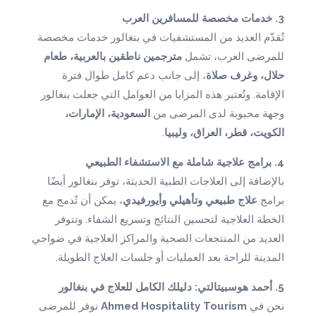
3. خدمات مخصصة للمسافرين العرب
تُقدّم العديد من المستشفيات في بنغالور خدمات مخصصة
للمرضى العرب، تشمل
مترجمين ناطقين بالعربية، طعام
حلال، وغرف صلاة
، إلى جانب دعم كامل طوال فترة
الإقامة. وتُعتبر هذه المزايا من العوامل التي جعلت بنغالور
وجهة محبوبة لدى المرضى من
السعودية، الإمارات،
.
الكويت، قطر، العراق، وليبيا
4. برامج علاجية شاملة مع الاستشفاء الطبيعي
بالإضافة إلى العلاجات الطبية الحديثة، توفر بنغالور أيضًا
برامج
علاج طبيعي وتأهيلي وأيورفيدي
، يمكن أن تُدمج مع
الخطة العلاجية لتحسين النتائج وتسريع الشفاء. وتتوفر
العديد من المنتجعات الصحية والمراكز العلاجية في ضواحي
المدينة للراحة بعد العمليات أو جلسات العلاج الطويلة.
5. أحمد هوسبيتالتي: دليلك الكامل للعلاج في بنغالور
نوفر للمرضى
Ahmed Hospitality Tourism
نحن في