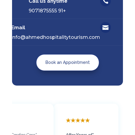
Call us anytime

+91 9071875555
Email

info@ahmedhospitalitytourism.com
Book an Appointment
★
★
★
★
★
"Grateful for Life-Saving Cardiac Care"
"After Years of