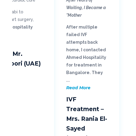
Waiting, I Became a
Abu Dhabi to
Mother"
n-heart surgery,
ed Hospitality
After multiple
failed IVF
attempts back
home, I contacted
ry – Mr.
Ahmed Hospitality
ansoori (UAE)
for treatment in
Bangalore. They
...
Read More
IVF
Treatment –
Mrs. Rania El-
Sayed