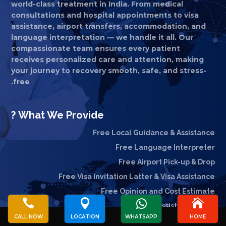
world-class treatment in India. From medical
consultations and hospital appointments to visa
assistance, airport transfers, accommodation, and
language interpretation — we handle it all. Our
compassionate team ensures every patient
receives personalized care and attention, making
your journey to recovery smooth, safe, and stress-
free.
What We Provide ?
Free Local Guidance & Assistance
Free Language Interpreter
Free Airport Pick-up & Drop
Free Visa Invitation Latter & Visa Assistance
Free Opinion and Cost Estimate




24/7 Patient Assistance
CALL NOW
LOCATION
WHATSAPP
HOME
No Waiting Time for Valuable Customers