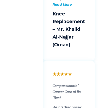
Read More
Knee
Replacement
– Mr. Khalid
Al-Najjar
(Oman)
★
★
★
★
★
"Compassionate
Cancer Care at Its
Best"
Being diagnosed