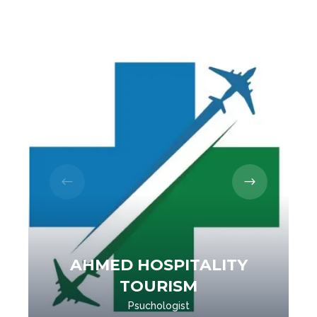
AHMED HOSPITALITY
TOURISM
Psuchologist