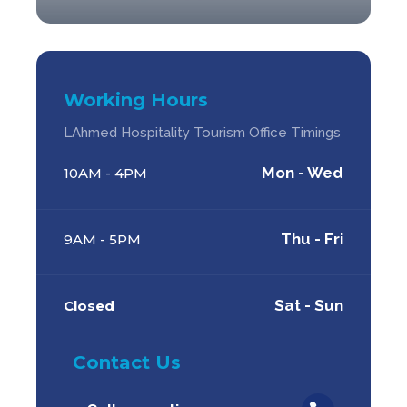
Working Hours
LAhmed Hospitality Tourism Office Timings
Mon - Wed
10AM - 4PM
Thu - Fri
9AM - 5PM
Sat - Sun
Closed
Contact Us