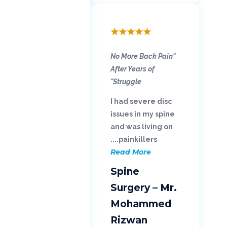
★
★
★
★
★
"No More Back Pain
After Years of
Struggle"
I had severe disc
issues in my spine
and was living on
painkillers....
Read More
Spine
Surgery – Mr.
Mohammed
Rizwan