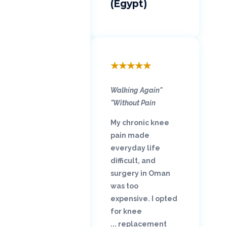
(Egypt)
★
★
★
★
★
"Walking Again
Without Pain"
My chronic knee
pain made
everyday life
difficult, and
surgery in Oman
was too
expensive. I opted
for knee
replacement ...