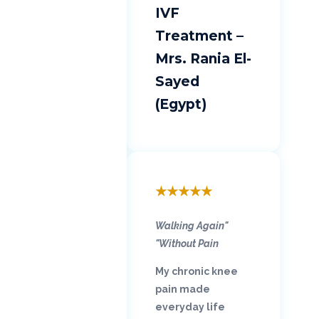
IVF
Treatment –
Mrs. Rania El-
Sayed
(Egypt)
★
★
★
★
★
"Walking Again
Without Pain"
My chronic knee
pain made
everyday life