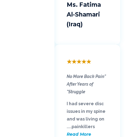
Ms. Fatima
Al-Shamari
(Iraq)
★
★
★
★
★
"No More Back Pain
After Years of
Struggle"
I had severe disc
issues in my spine
and was living on
painkillers....
Read More