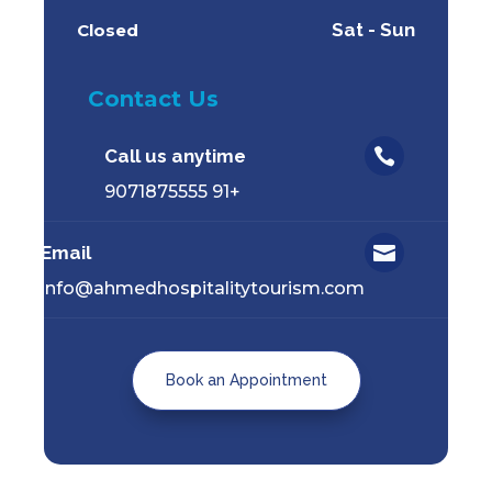
Sat - Sun
Closed
Contact Us
Call us anytime

+91 9071875555
Email

info@ahmedhospitalitytourism.com
Book an Appointment