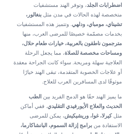
اضطرابات الجلد
، وتوفر الهند مستشفيات
متخصصة لهذه الحالات في مدن مثل
بنغالور،
تشيناي، مومباي، ودلهي
. وتتميز هذه المستشفيات
بخدمات مصمّمة خصيصًا للمرضى العرب، منها
مترجمون ناطقون بالعربية، خيارات طعام حلال،
ومساحات مخصصة للصلاة
، مما يجعل الرحلة
العلاجية سهلة ومريحة. سواء كانت الجراحة معقدة
أو علاجات الخصوبة المتقدمة، تبقى الهند خيارًا
موثوقًا لدى المسافرين العرب للعلاج.
ما يميز الهند حقًا هو الدمج الفريد بين
الطب
الحديث والعلاج الأيورفيدي التقليدي
. ففي أماكن
مثل
كيرلا، غوا، وريشيكيش
، يمكن للمرضى
الاستفادة من
برامج إزالة السموم، البانشاكارما،