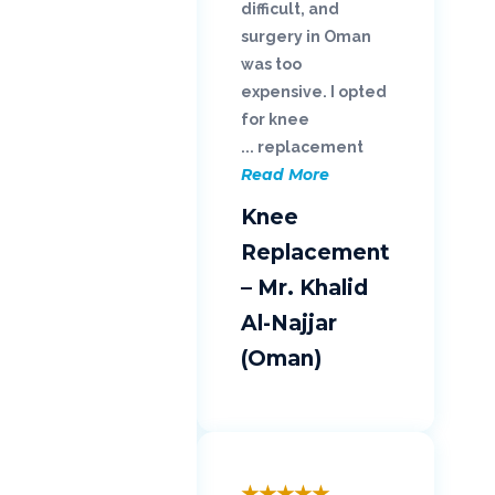
difficult, and
surgery in Oman
was too
expensive. I opted
for knee
replacement ...
Read More
Knee
Replacement
– Mr. Khalid
Al-Najjar
(Oman)
★
★
★
★
★