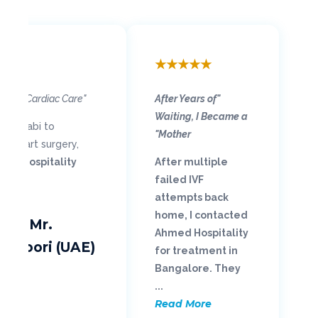
★
★
★
★
★
"Grateful for Life-Saving Cardiac Care"
"After Years of
Waiting, I Became a
Abu Dhabi to
Mother"
n-heart surgery,
ed Hospitality
After multiple
failed IVF
attempts back
home, I contacted
ry – Mr.
Ahmed Hospitality
ansoori (UAE)
for treatment in
Bangalore. They
...
Read More